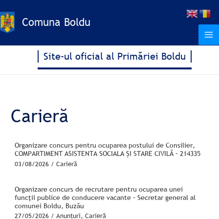
Treci
S
la
Comuna Boldu
e
conținut
a
r
Site-ul oficial al Primăriei Boldu
c
h
Carieră
Organizare concurs pentru ocuparea postului de Consilier,
COMPARTIMENT ASISTENTA SOCIALA ȘI STARE CIVILĂ – 214335
03/08/2026
/
Carieră
Organizare concurs de recrutare pentru ocuparea unei
funcţii publice de conducere vacante – Secretar general al
comunei Boldu, Buzău
27/05/2026
/
Anunțuri
,
Carieră