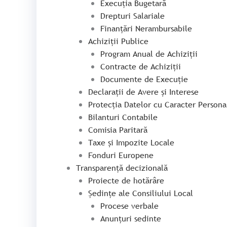
Execuția Bugetară
Drepturi Salariale
Finanțări Nerambursabile
Achiziții Publice
Program Anual de Achiziții
Contracte de Achiziții
Documente de Execuție
Declarații de Avere și Interese
Protecția Datelor cu Caracter Persona
Bilanturi Contabile
Comisia Paritară
Taxe și Impozite Locale
Fonduri Europene
Transparență decizională
Proiecte de hotărâre
Ședințe ale Consiliului Local
Procese verbale
Anunțuri sedinte