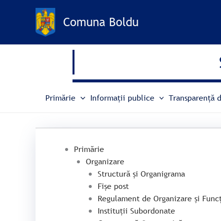
Treci
la
Comuna Boldu
conținut
Primărie
Informații publice
Transparență d
Primărie
Organizare
Structură și Organigrama
Fișe post
Regulament de Organizare și Func
Instituții Subordonate