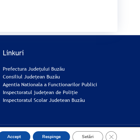
Linkuri
Prefectura Județului Buzău
Consiliul Județean Buzău
Agentia Nationala a Functionarilor Publici
Inspectoratul județean de Poliție
Inspectoratul Scolar Judetean Buzău
CLOSE GDP
Accept
Respinge
Setări