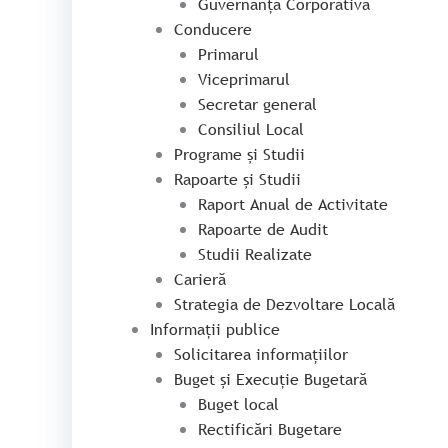
Guvernanță Corporativă
Conducere
Primarul
Viceprimarul
Secretar general
Consiliul Local
Programe și Studii
Rapoarte și Studii
Raport Anual de Activitate
Rapoarte de Audit
Studii Realizate
Carieră
Strategia de Dezvoltare Locală
Informații publice
Solicitarea informațiilor
Buget și Execuție Bugetară
Buget local
Rectificări Bugetare