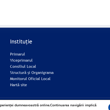
Instituție
Primarul
Viceprimarul
Consiliul Local
Structură și Organigrama
Monitorul Oficial Local
Hartă site
xperienței dumneavoastră online.Continuarea navigării implică
© Comuna Boldu 2026