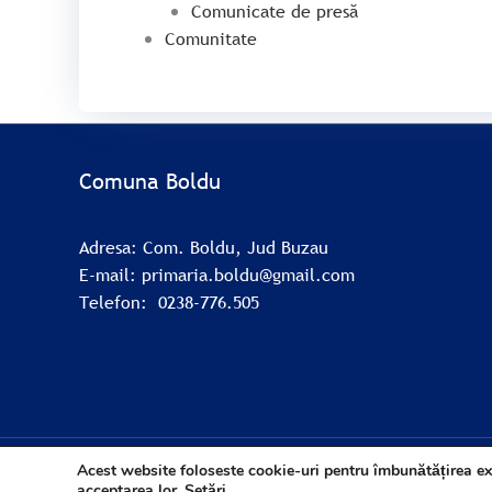
Comunicate de presă
Comunitate
Comuna Boldu
Adresa: Com. Boldu, Jud Buzau
E-mail: primaria.boldu@gmail.com
Telefon: 0238-776.505
Acest website foloseste cookie-uri pentru îmbunătățirea e
acceptarea lor.
Setări
.