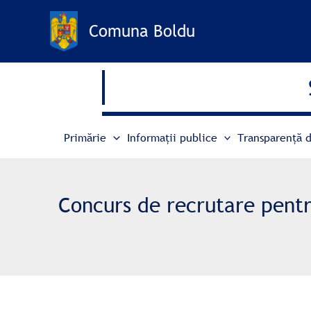
Treci
la
Comuna Boldu
conținut
Primărie
Informații publice
Transparență d
Concurs de recrutare pentr