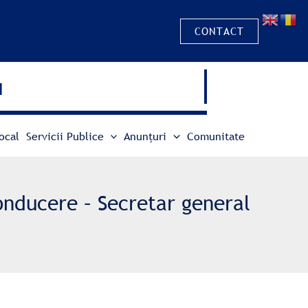
CONTACT
u
ocal
Servicii Publice
Anunțuri
Comunitate
onducere – Secretar general